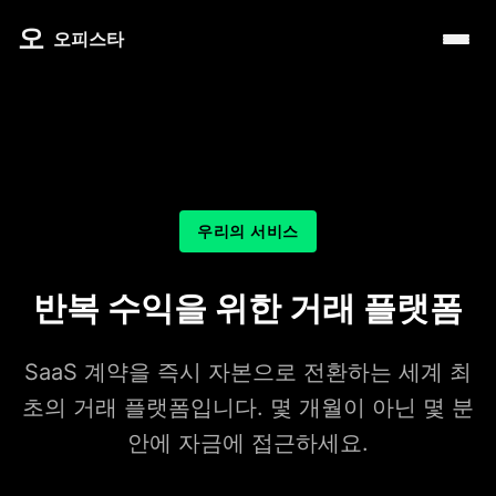
내 주변 마사지 찾는 법
타이 마사지
제주로맨틱
마사지
오
따뜻한 쉼, 국내 프리미엄 온천 9선
오피스타
예약전 정보 5가지
커플 마사지
서울남성샵
건마
전국 스파 트립 – 몸과 마음을 위한 프리미엄 힐링 여정
후기 제대로 보는 법
아로마 테라피
서울커플춤
휴게텔
비 오는 날, 서울의 감성 실내 여행
1인샵 vs 대형샵
심신치유 테라피
피트니스휴가
립카페
기차역과 공항 근처의 프리미엄 힐링 스팟 9선
마사지 조합 추천
수면 유도 테라피
헤드스파
핸플 키스방
온천의 여운을 정리하는 법 – 전국 온천 후 프리미엄 마사
우리의 서비스
디톡스 테라피
유흥주점
숲에서 찾는 쉼 – 전국 산림 스파 6선
뷰티 테라피
반복 수익을 위한 거래 플랫폼
분위기를 기억하는 법 – 감성 컨셉 데이트 6가지
찜질스파
은근한 끌림을 만드는 법 – 감각적인 무드 데이트 5가지
SaaS 계약을 즉시 자본으로 전환하는 세계 최
워터스파
초의 거래 플랫폼입니다. 몇 개월이 아닌 몇 분
프라이빗 스파
안에 자금에 접근하세요.
호텔 스파