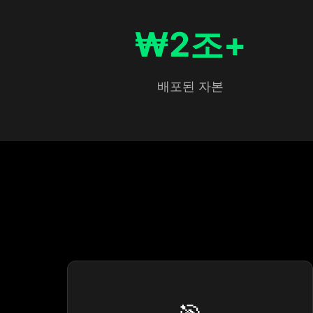
₩2조+
배포된 자본