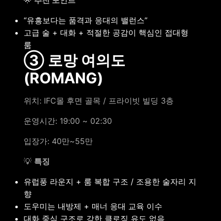
“유흥보다는 품격과 응대의 밸런스”
고급 술 + 대화 + 적절한 공감이 핵심인 접대형
룸
③ 로망 여의도
(ROMANG)
위치: IFC몰 후면 골목 / 프라이빗 빌딩 3층
운영시간: 19:00 ~ 02:30
입장가: 40만~55만
💡
특징
유럽풍 라운지 + 룸 복합 구조 / 조용한 술자리 지
향
도우미는 내방제 + 매너 응대 교육 이수
대화 중심 구조로 강한 클로징 유도 없음