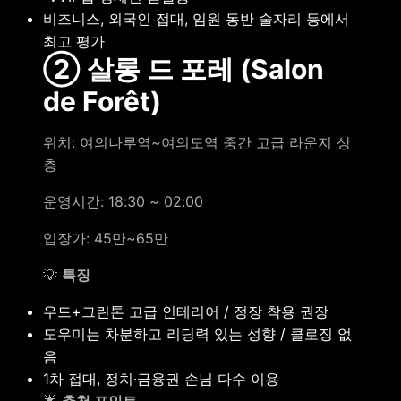
비즈니스, 외국인 접대, 임원 동반 술자리 등에서
최고 평가
② 살롱 드 포레 (Salon
de Forêt)
위치: 여의나루역~여의도역 중간 고급 라운지 상
층
운영시간: 18:30 ~ 02:00
입장가: 45만~65만
💡
특징
우드+그린톤 고급 인테리어 / 정장 착용 권장
도우미는 차분하고 리딩력 있는 성향 / 클로징 없
음
1차 접대, 정치·금융권 손님 다수 이용
🌟
추천 포인트