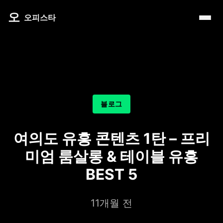
내 주변 마사지 찾는 법
타이 마사지
제주로맨틱
마사지
오
따뜻한 쉼, 국내 프리미엄 온천 9선
오피스타
예약전 정보 5가지
커플 마사지
서울남성샵
건마
전국 스파 트립 – 몸과 마음을 위한 프리미엄 힐링 여정
후기 제대로 보는 법
아로마 테라피
서울커플춤
휴게텔
비 오는 날, 서울의 감성 실내 여행
1인샵 vs 대형샵
심신치유 테라피
피트니스휴가
립카페
기차역과 공항 근처의 프리미엄 힐링 스팟 9선
마사지 조합 추천
수면 유도 테라피
헤드스파
핸플 키스방
온천의 여운을 정리하는 법 – 전국 온천 후 프리미엄 마사
블로그
디톡스 테라피
유흥주점
숲에서 찾는 쉼 – 전국 산림 스파 6선
뷰티 테라피
여의도 유흥 콘텐츠 1탄 – 프리
분위기를 기억하는 법 – 감성 컨셉 데이트 6가지
찜질스파
미엄 룸살롱 & 테이블 유흥
은근한 끌림을 만드는 법 – 감각적인 무드 데이트 5가지
워터스파
BEST 5
프라이빗 스파
11개월 전
호텔 스파