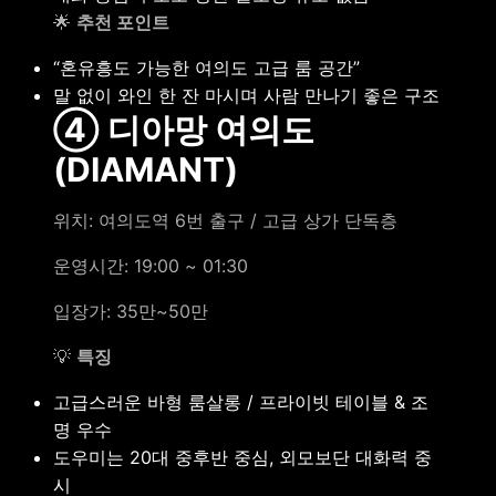
🌟
추천 포인트
“혼유흥도 가능한 여의도 고급 룸 공간”
말 없이 와인 한 잔 마시며 사람 만나기 좋은 구조
④ 디아망 여의도
(DIAMANT)
위치: 여의도역 6번 출구 / 고급 상가 단독층
운영시간: 19:00 ~ 01:30
입장가: 35만~50만
💡
특징
고급스러운 바형 룸살롱 / 프라이빗 테이블 & 조
명 우수
도우미는 20대 중후반 중심, 외모보단 대화력 중
시