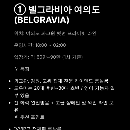
① 벨그라비아 여의도
(BELGRAVIA)
위치: 여의도 파크원 뒷편 프라이빗 라인
운영시간: 18:00 ~ 02:00
입장가: 약 60만~90만 (1차 기준)
💡
특징
외교관, 임원, 고위 접대 전문 하이엔드 룸살롱
도우미는 20대 후반~30대 초반 / 영어 가능자 일
부 있음
전 좌석 완전방음 + 고급 샴페인 및 와인 라인 보
유
🌟
추천 포인트
“VVIP급 정제된 룸살롱”