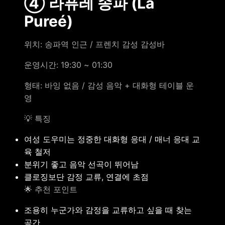
④ 라퓨레 송파 (La
Pureé)
위치: 송파역 인근 / 프렌치 감성 감성바
운영시간: 19:30 ~ 01:30
형태: 바잉 없음 / 감성 음악 + 대화형 테이블 운
영
💡 특징
여성 도우미는 정중한 대화형 응대 / 매너 응대 교
육 철저
분위기 좋고 음악 선곡이 뛰어남
클로징보단 감정 교류, 연결에 초점
🌟 추천 포인트
조용히 누군가와 감정을 교류하고 싶을 때 찾는
공간