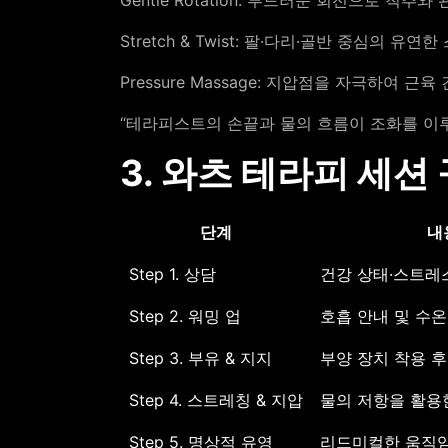
Stretch & Twist: 팔·다리·골반 중심의 유연
Pressure Massage: 지압점을 자극하여 근육
“테라피스트의 손끝과 물의 흐름이 조화를 이루
3. 와츠 테라피 세션
단계
내
Step 1. 상담
건강 상태·스트레
Step 2. 워밍 업
호흡 안내 및 수온
Step 3. 부유 & 지지
부양 장치 착용 
Step 4. 스트레칭 & 지압
물의 저항을 활용
Step 5. 명상적 유영
리드미컬한 움직