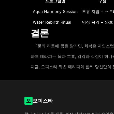
프로그램명
구성
Aqua Harmony Session
부유 지압 + 스
Water Rebirth Ritual
명상 음악 + 와츠
결론
― “물의 리듬에 몸을 맡기면, 회복은 자연스럽
와츠 테라피는 물과 호흡, 감각과 감정이 하나
지금, 오피스타 와츠 테라피와 함께 당신만의
오
오피스타
현대 비즈니스를 위한 성장 자본으로 반복 수익을