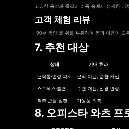
고요한 음악과 물결의 리듬 속에서 섬세한 터
고객 체험 리뷰
“90분 동안 물 위를 부유하며 몸과 마음이 모
7. 추천 대상
상태
기대 효과
근육통·만성 피로
근막 이완, 순환 개선
스트레스·불면
수면 개선, 신경 안정
척추·관절 질환
가동성 회복
8. 오피스타 와츠 