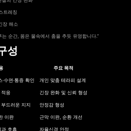
한 스트레칭
 긴장 해소
는 순간, 몸은 물속에서 춤을 추듯 유영합니다.”
 구성
용
주요 목적
스·수면·통증 확인
개인 맞춤 테라피 설계
 적응
긴장 완화 및 신뢰 형성
후 부드러운 지지
안정감 형성
한 이완
근막 이완, 순환 개선
임과 호흡
자율신경 안정