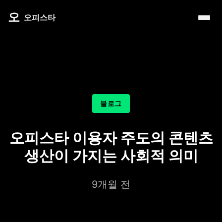
내 주변 마사지 찾는 법
타이 마사지
제주로맨틱
마사지
오
따뜻한 쉼, 국내 프리미엄 온천 9선
오피스타
예약전 정보 5가지
커플 마사지
서울남성샵
건마
전국 스파 트립 – 몸과 마음을 위한 프리미엄 힐링 여정
후기 제대로 보는 법
아로마 테라피
서울커플춤
휴게텔
비 오는 날, 서울의 감성 실내 여행
1인샵 vs 대형샵
심신치유 테라피
피트니스휴가
립카페
기차역과 공항 근처의 프리미엄 힐링 스팟 9선
마사지 조합 추천
수면 유도 테라피
헤드스파
핸플 키스방
온천의 여운을 정리하는 법 – 전국 온천 후 프리미엄 마사
블로그
디톡스 테라피
유흥주점
숲에서 찾는 쉼 – 전국 산림 스파 6선
뷰티 테라피
오피스타 이용자 주도의 콘텐츠
분위기를 기억하는 법 – 감성 컨셉 데이트 6가지
찜질스파
생산이 가지는 사회적 의미
은근한 끌림을 만드는 법 – 감각적인 무드 데이트 5가지
워터스파
9개월 전
프라이빗 스파
호텔 스파