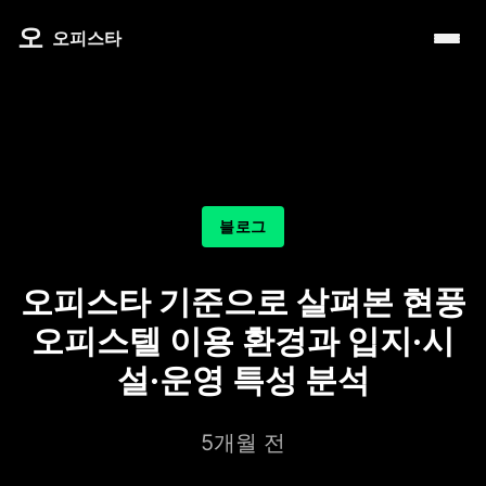
내 주변 마사지 찾는 법
타이 마사지
제주로맨틱
마사지
오
따뜻한 쉼, 국내 프리미엄 온천 9선
오피스타
예약전 정보 5가지
커플 마사지
서울남성샵
건마
전국 스파 트립 – 몸과 마음을 위한 프리미엄 힐링 여정
후기 제대로 보는 법
아로마 테라피
서울커플춤
휴게텔
비 오는 날, 서울의 감성 실내 여행
1인샵 vs 대형샵
심신치유 테라피
피트니스휴가
립카페
기차역과 공항 근처의 프리미엄 힐링 스팟 9선
마사지 조합 추천
수면 유도 테라피
헤드스파
핸플 키스방
온천의 여운을 정리하는 법 – 전국 온천 후 프리미엄 마사
블로그
디톡스 테라피
유흥주점
숲에서 찾는 쉼 – 전국 산림 스파 6선
뷰티 테라피
오피스타 기준으로 살펴본 현풍
분위기를 기억하는 법 – 감성 컨셉 데이트 6가지
찜질스파
오피스텔 이용 환경과 입지·시
은근한 끌림을 만드는 법 – 감각적인 무드 데이트 5가지
워터스파
설·운영 특성 분석
프라이빗 스파
5개월 전
호텔 스파