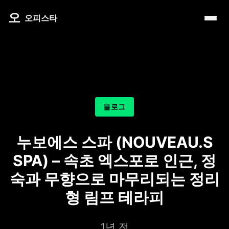
내 주변 마사지 찾는 법
타이 마사지
제주로맨틱
마사지
오
따뜻한 쉼, 국내 프리미엄 온천 9선
오피스타
예약전 정보 5가지
커플 마사지
서울남성샵
건마
전국 스파 트립 – 몸과 마음을 위한 프리미엄 힐링 여정
후기 제대로 보는 법
아로마 테라피
서울커플춤
휴게텔
비 오는 날, 서울의 감성 실내 여행
1인샵 vs 대형샵
심신치유 테라피
피트니스휴가
립카페
기차역과 공항 근처의 프리미엄 힐링 스팟 9선
마사지 조합 추천
수면 유도 테라피
헤드스파
핸플 키스방
온천의 여운을 정리하는 법 – 전국 온천 후 프리미엄 마사
블로그
디톡스 테라피
유흥주점
숲에서 찾는 쉼 – 전국 산림 스파 6선
뷰티 테라피
누보에스 스파 (NOUVEAU.S
분위기를 기억하는 법 – 감성 컨셉 데이트 6가지
찜질스파
SPA) – 속초 엑스포로 인근, 정
은근한 끌림을 만드는 법 – 감각적인 무드 데이트 5가지
워터스파
숙과 무향으로 마무리되는 정리
형 림프 테라피
프라이빗 스파
호텔 스파
1년 전