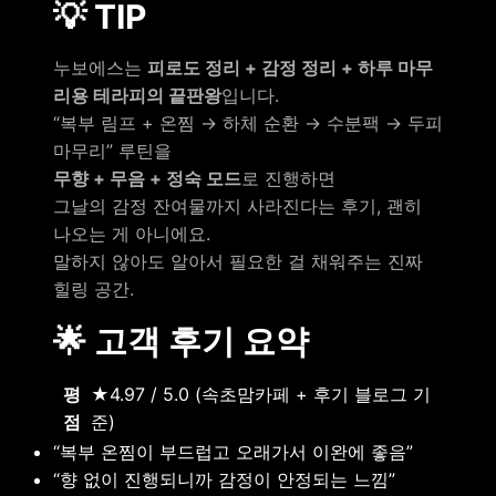
💡 TIP
누보에스는
피로도 정리 + 감정 정리 + 하루 마무
리용 테라피의 끝판왕
입니다.
“복부 림프 + 온찜 → 하체 순환 → 수분팩 → 두피
마무리” 루틴을
무향 + 무음 + 정숙 모드
로 진행하면
그날의 감정 잔여물까지 사라진다는 후기, 괜히
나오는 게 아니에요.
말하지 않아도 알아서 필요한 걸 채워주는 진짜
힐링 공간.
🌟 고객 후기 요약
평
★4.97 / 5.0 (속초맘카페 + 후기 블로그 기
점
준)
“복부 온찜이 부드럽고 오래가서 이완에 좋음”
“향 없이 진행되니까 감정이 안정되는 느낌”