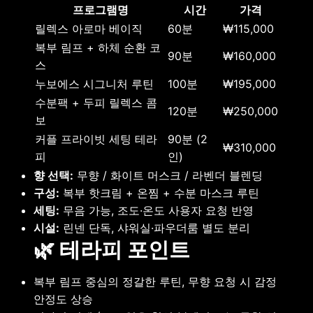
프로그램명
시간
가격
릴렉스 아로마 베이직
60분
₩115,000
복부 림프 + 하체 순환 코
90분
₩160,000
스
누보에스 시그니처 루틴
100분
₩195,000
수분팩 + 두피 릴렉스 콤
120분
₩250,000
보
커플 프라이빗 세팅 테라
90분 (2
₩310,000
피
인)
향 선택:
무향 / 화이트 머스크 / 라벤더 블렌딩
구성:
복부 핫크림 + 온찜 + 수분 마스크 루틴
세팅:
무음 가능, 조도·온도 사용자 요청 반영
시설:
린넨 단독, 샤워실·파우더룸 별도 분리
🌿 테라피 포인트
복부 림프 중심의 정갈한 루틴, 무향 요청 시 감정
안정도 상승