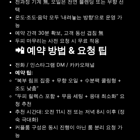
전과정 기계 無, 오일은 천연 블렌딩 또는 무향 선
택
온도·조도·음악 모두 ‘내려놓는 방향’으로 운영 가
능
예약 간격 30분 확보, 고객 동선 겹침 無
두피 마무리는 사전 요청 시 무료 적용
📲 예약 방법 & 요청 팁
전화 / 인스타그램 DM / 카카오채널
예약 팁:
“복부 림프 집중 + 무향 오일 + 수분팩 쿨링형 +
조도 낮춤”
“두피 릴렉스 포함 + 무음 세팅 + 응대 최소화” 요
청 추천
추천 시간대: 오전 11시 전 또는 저녁 8시 이후 (정
숙 극대화)
커플룸 구성은 동시 진행이 아닌 룸 분리 요청 가
능