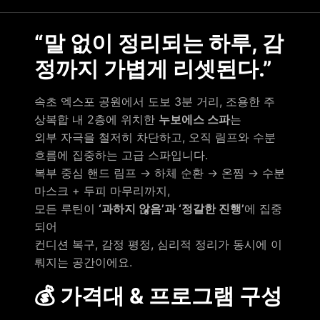
“말 없이 정리되는 하루, 감
정까지 가볍게 리셋된다.”
속초 엑스포 공원에서 도보 3분 거리, 조용한 주
상복합 내 2층에 위치한
누보에스 스파
는
외부 자극을 철저히 차단하고, 오직 림프와 수분
흐름에 집중하는 고급 스파입니다.
복부 중심 핸드 림프 → 하체 순환 → 온찜 → 수분
마스크 + 두피 마무리까지,
모든 루틴이
‘과하지 않음’과 ‘정갈한 진행’
에 집중
되어
컨디션 복구, 감정 평정, 심리적 정리가 동시에 이
뤄지는 공간이에요.
💰 가격대 & 프로그램 구성