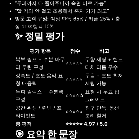
“두피까지 다 풀어주니까 숙면 바로 가능”
“말 거의 안 걸고 조용해서 혼자 가기 최고”
방문 고객 구성:
여성 단독 65% / 커플 25% / 출
장 or 여행객 10%
✨ 정밀 평가
평가 항목
점수
비고
복부 림프 + 수분 마무
무향 세팅 + 핸드
⭐⭐⭐⭐⭐
리 루틴 구성
터치 리듬 우수
정숙도 / 조도·음악 요
무음 + 조도 최저
⭐⭐⭐⭐⭐
청 대응력
세팅 가능
두피 릴렉스 + 수분팩
요청 시 무료 업
⭐⭐⭐⭐☆
구성
그레이드
공간 위생 / 린넨 / 프
침구 단독, 동선
⭐⭐⭐⭐⭐
라이빗도
분리 철저
총 평점
⭐⭐⭐⭐⭐ 4.97 / 5.0
🎯 요약 한 문장