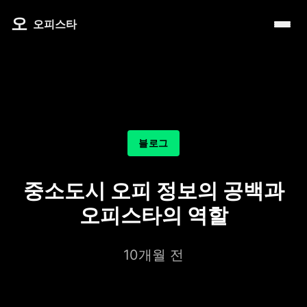
내 주변 마사지 찾는 법
타이 마사지
제주로맨틱
마사지
오
따뜻한 쉼, 국내 프리미엄 온천 9선
오피스타
예약전 정보 5가지
커플 마사지
서울남성샵
건마
전국 스파 트립 – 몸과 마음을 위한 프리미엄 힐링 여정
후기 제대로 보는 법
아로마 테라피
서울커플춤
휴게텔
비 오는 날, 서울의 감성 실내 여행
1인샵 vs 대형샵
심신치유 테라피
피트니스휴가
립카페
기차역과 공항 근처의 프리미엄 힐링 스팟 9선
마사지 조합 추천
수면 유도 테라피
헤드스파
핸플 키스방
온천의 여운을 정리하는 법 – 전국 온천 후 프리미엄 마사
블로그
디톡스 테라피
유흥주점
숲에서 찾는 쉼 – 전국 산림 스파 6선
뷰티 테라피
중소도시 오피 정보의 공백과
분위기를 기억하는 법 – 감성 컨셉 데이트 6가지
찜질스파
오피스타의 역할
은근한 끌림을 만드는 법 – 감각적인 무드 데이트 5가지
워터스파
10개월 전
프라이빗 스파
호텔 스파