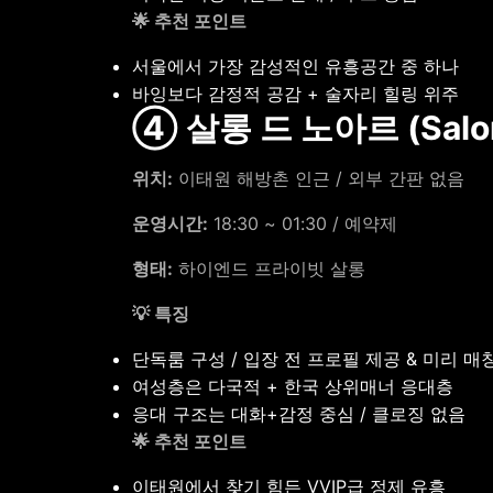
🌟 추천 포인트
서울에서 가장 감성적인 유흥공간 중 하나
바잉보다 감정적 공감 + 술자리 힐링 위주
④ 살롱 드 노아르 (Salon 
위치:
이태원 해방촌 인근 / 외부 간판 없음
운영시간:
18:30 ~ 01:30 / 예약제
형태:
하이엔드 프라이빗 살롱
💡 특징
단독룸 구성 / 입장 전 프로필 제공 & 미리 매
여성층은 다국적 + 한국 상위매너 응대층
응대 구조는 대화+감정 중심 / 클로징 없음
🌟 추천 포인트
이태원에서 찾기 힘든 VVIP급 정제 유흥