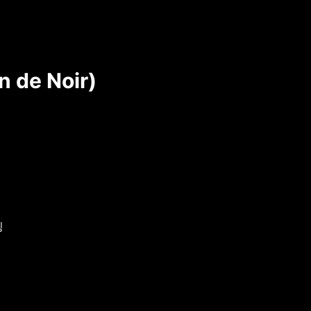
de Noir)
칭