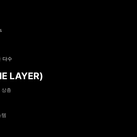
주
골 다수
 LAYER)
 상층
스템