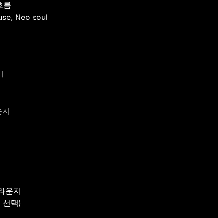
흐름
, Neo soul
기
운지
 라운지
 선택)