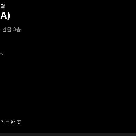
연결
A)
 건물 3층
조
음
 가능한 곳