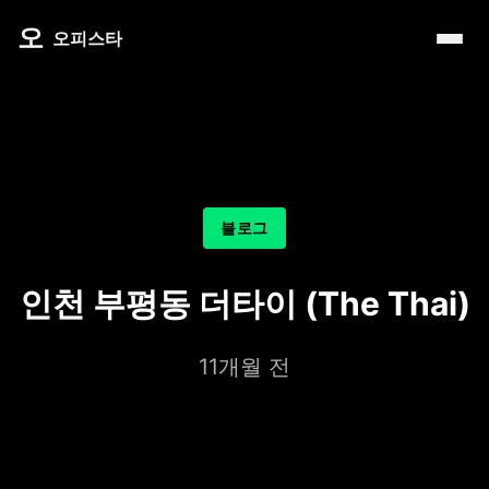
내 주변 마사지 찾는 법
타이 마사지
제주로맨틱
마사지
오
따뜻한 쉼, 국내 프리미엄 온천 9선
오피스타
예약전 정보 5가지
커플 마사지
서울남성샵
건마
전국 스파 트립 – 몸과 마음을 위한 프리미엄 힐링 여정
후기 제대로 보는 법
아로마 테라피
서울커플춤
휴게텔
비 오는 날, 서울의 감성 실내 여행
1인샵 vs 대형샵
심신치유 테라피
피트니스휴가
립카페
기차역과 공항 근처의 프리미엄 힐링 스팟 9선
마사지 조합 추천
수면 유도 테라피
헤드스파
핸플 키스방
온천의 여운을 정리하는 법 – 전국 온천 후 프리미엄 마사
블로그
디톡스 테라피
유흥주점
숲에서 찾는 쉼 – 전국 산림 스파 6선
뷰티 테라피
인천 부평동 더타이 (The Thai)
분위기를 기억하는 법 – 감성 컨셉 데이트 6가지
찜질스파
은근한 끌림을 만드는 법 – 감각적인 무드 데이트 5가지
11개월 전
워터스파
프라이빗 스파
호텔 스파