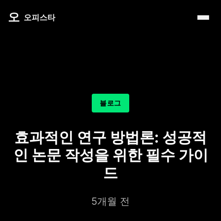
내 주변 마사지 찾는 법
타이 마사지
제주로맨틱
마사지
오
따뜻한 쉼, 국내 프리미엄 온천 9선
오피스타
예약전 정보 5가지
커플 마사지
서울남성샵
건마
전국 스파 트립 – 몸과 마음을 위한 프리미엄 힐링 여정
후기 제대로 보는 법
아로마 테라피
서울커플춤
휴게텔
비 오는 날, 서울의 감성 실내 여행
1인샵 vs 대형샵
심신치유 테라피
피트니스휴가
립카페
기차역과 공항 근처의 프리미엄 힐링 스팟 9선
마사지 조합 추천
수면 유도 테라피
헤드스파
핸플 키스방
온천의 여운을 정리하는 법 – 전국 온천 후 프리미엄 마사
블로그
디톡스 테라피
유흥주점
숲에서 찾는 쉼 – 전국 산림 스파 6선
뷰티 테라피
효과적인 연구 방법론: 성공적
분위기를 기억하는 법 – 감성 컨셉 데이트 6가지
찜질스파
인 논문 작성을 위한 필수 가이
은근한 끌림을 만드는 법 – 감각적인 무드 데이트 5가지
워터스파
드
프라이빗 스파
5개월 전
호텔 스파