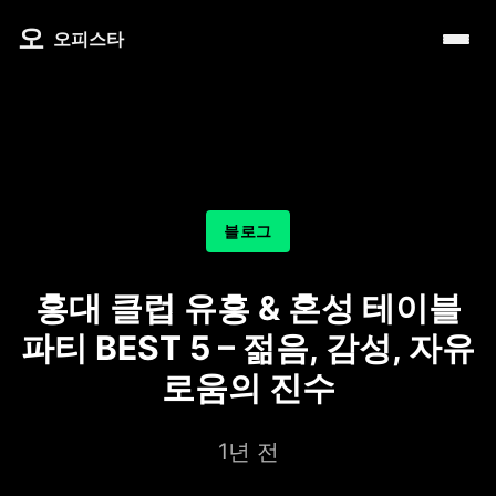
내 주변 마사지 찾는 법
타이 마사지
제주로맨틱
마사지
오
따뜻한 쉼, 국내 프리미엄 온천 9선
오피스타
예약전 정보 5가지
커플 마사지
서울남성샵
건마
전국 스파 트립 – 몸과 마음을 위한 프리미엄 힐링 여정
후기 제대로 보는 법
아로마 테라피
서울커플춤
휴게텔
비 오는 날, 서울의 감성 실내 여행
1인샵 vs 대형샵
심신치유 테라피
피트니스휴가
립카페
기차역과 공항 근처의 프리미엄 힐링 스팟 9선
마사지 조합 추천
수면 유도 테라피
헤드스파
핸플 키스방
온천의 여운을 정리하는 법 – 전국 온천 후 프리미엄 마사
블로그
디톡스 테라피
유흥주점
숲에서 찾는 쉼 – 전국 산림 스파 6선
뷰티 테라피
홍대 클럽 유흥 & 혼성 테이블
분위기를 기억하는 법 – 감성 컨셉 데이트 6가지
찜질스파
파티 BEST 5 – 젊음, 감성, 자유
은근한 끌림을 만드는 법 – 감각적인 무드 데이트 5가지
워터스파
로움의 진수
프라이빗 스파
1년 전
호텔 스파