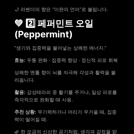
🌙 라벤더의 향은 “이완의 언어”로 불립니다.
💚 2️⃣ 페퍼민트 오일
(Peppermint)
“생기와 집중력을 불어넣는 상쾌한 에너지.”
효능:
두통 완화 · 집중력 향상 · 정신적 피로 회복
상쾌한 멘톨 향이 뇌를 자극해 각성과 활력을 불
러옵니다.
활용:
감성테라피 중 활기를 주거나, 일상 피로를
즉각적으로 완화할 때 사용.
추천 상황:
무기력하거나 머리가 무거울 때, 집중
력이 떨어질 때.
🌿 한 모금의 신선한 공기처럼, 생각과 감정을 맑