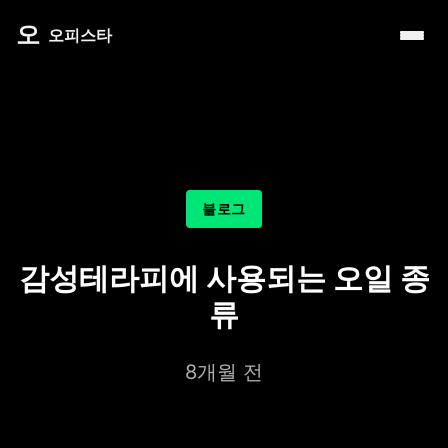
내 주변 마사지 찾는 법
타이 마사지
제주로맨틱
마사지
오
따뜻한 쉼, 국내 프리미엄 온천 9선
오피스타
예약전 정보 5가지
커플 마사지
서울남성샵
건마
전국 스파 트립 – 몸과 마음을 위한 프리미엄 힐링 여정
후기 제대로 보는 법
아로마 테라피
서울커플춤
휴게텔
비 오는 날, 서울의 감성 실내 여행
1인샵 vs 대형샵
심신치유 테라피
피트니스휴가
립카페
기차역과 공항 근처의 프리미엄 힐링 스팟 9선
마사지 조합 추천
수면 유도 테라피
헤드스파
핸플 키스방
온천의 여운을 정리하는 법 – 전국 온천 후 프리미엄 마사
블로그
디톡스 테라피
유흥주점
숲에서 찾는 쉼 – 전국 산림 스파 6선
뷰티 테라피
감성테라피에 사용되는 오일 종
분위기를 기억하는 법 – 감성 컨셉 데이트 6가지
찜질스파
류
은근한 끌림을 만드는 법 – 감각적인 무드 데이트 5가지
워터스파
8개월 전
프라이빗 스파
호텔 스파