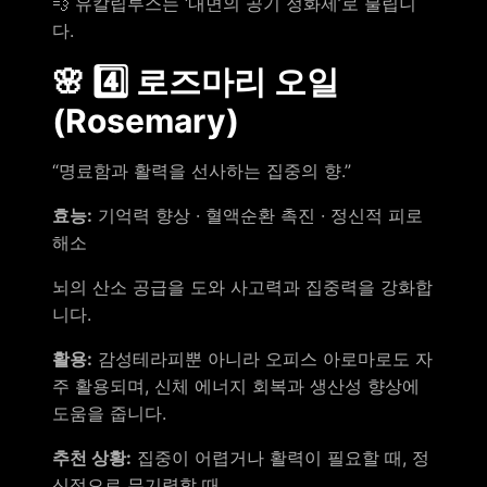
💨 유칼립투스는 ‘내면의 공기 정화제’로 불립니
다.
🌸 4️⃣ 로즈마리 오일
(Rosemary)
“명료함과 활력을 선사하는 집중의 향.”
효능:
기억력 향상 · 혈액순환 촉진 · 정신적 피로
해소
뇌의 산소 공급을 도와 사고력과 집중력을 강화합
니다.
활용:
감성테라피뿐 아니라 오피스 아로마로도 자
주 활용되며, 신체 에너지 회복과 생산성 향상에
도움을 줍니다.
추천 상황:
집중이 어렵거나 활력이 필요할 때, 정
신적으로 무기력할 때.