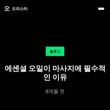
내 주변 마사지 찾는 법
타이 마사지
제주로맨틱
마사지
오
따뜻한 쉼, 국내 프리미엄 온천 9선
오피스타
예약전 정보 5가지
커플 마사지
서울남성샵
건마
전국 스파 트립 – 몸과 마음을 위한 프리미엄 힐링 여정
후기 제대로 보는 법
아로마 테라피
서울커플춤
휴게텔
비 오는 날, 서울의 감성 실내 여행
1인샵 vs 대형샵
심신치유 테라피
피트니스휴가
립카페
기차역과 공항 근처의 프리미엄 힐링 스팟 9선
마사지 조합 추천
수면 유도 테라피
헤드스파
핸플 키스방
온천의 여운을 정리하는 법 – 전국 온천 후 프리미엄 마사
블로그
디톡스 테라피
유흥주점
숲에서 찾는 쉼 – 전국 산림 스파 6선
뷰티 테라피
에센셜 오일이 마사지에 필수적
분위기를 기억하는 법 – 감성 컨셉 데이트 6가지
찜질스파
인 이유
은근한 끌림을 만드는 법 – 감각적인 무드 데이트 5가지
워터스파
8개월 전
프라이빗 스파
호텔 스파