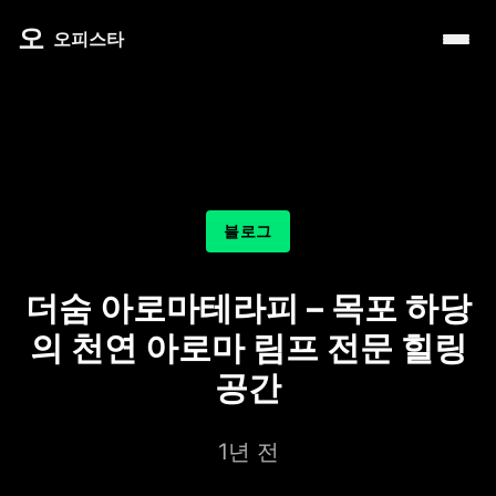
내 주변 마사지 찾는 법
타이 마사지
제주로맨틱
마사지
오
따뜻한 쉼, 국내 프리미엄 온천 9선
오피스타
예약전 정보 5가지
커플 마사지
서울남성샵
건마
전국 스파 트립 – 몸과 마음을 위한 프리미엄 힐링 여정
후기 제대로 보는 법
아로마 테라피
서울커플춤
휴게텔
비 오는 날, 서울의 감성 실내 여행
1인샵 vs 대형샵
심신치유 테라피
피트니스휴가
립카페
기차역과 공항 근처의 프리미엄 힐링 스팟 9선
마사지 조합 추천
수면 유도 테라피
헤드스파
핸플 키스방
온천의 여운을 정리하는 법 – 전국 온천 후 프리미엄 마사
블로그
디톡스 테라피
유흥주점
숲에서 찾는 쉼 – 전국 산림 스파 6선
뷰티 테라피
더숨 아로마테라피 – 목포 하당
분위기를 기억하는 법 – 감성 컨셉 데이트 6가지
찜질스파
의 천연 아로마 림프 전문 힐링
은근한 끌림을 만드는 법 – 감각적인 무드 데이트 5가지
워터스파
공간
프라이빗 스파
1년 전
호텔 스파