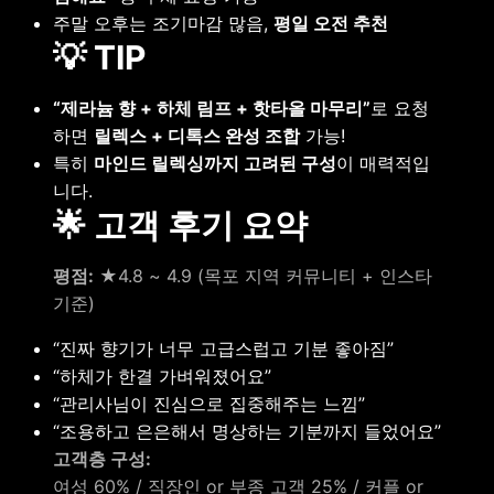
주말 오후는 조기마감 많음,
평일 오전 추천
💡 TIP
“제라늄 향 + 하체 림프 + 핫타올 마무리”
로 요청
하면
릴렉스 + 디톡스 완성 조합
가능!
특히
마인드 릴렉싱까지 고려된 구성
이 매력적입
니다.
🌟 고객 후기 요약
평점:
★4.8 ~ 4.9 (목포 지역 커뮤니티 + 인스타
기준)
“진짜 향기가 너무 고급스럽고 기분 좋아짐”
“하체가 한결 가벼워졌어요”
“관리사님이 진심으로 집중해주는 느낌”
“조용하고 은은해서 명상하는 기분까지 들었어요”
고객층 구성:
여성 60% / 직장인 or 부종 고객 25% / 커플 or