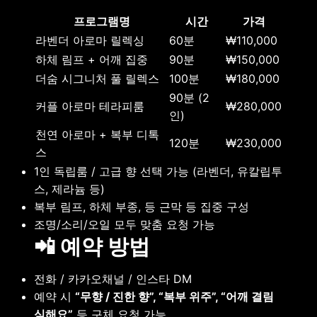
프로그램명
시간
가격
라벤더 아로마 릴렉싱
60분
₩110,000
하체 림프 + 어깨 집중
90분
₩150,000
더숨 시그니처 풀 릴렉스
100분
₩180,000
90분 (2
커플 아로마 테라피룸
₩280,000
인)
천연 아로마 + 복부 디톡
120분
₩230,000
스
1인 독립룸 / 고급 향 선택 가능 (라벤더, 유칼립투
스, 제라늄 등)
복부 림프, 하체 부종, 등 근막 등 집중 구성
조명/소리/오일 모두 맞춤 요청 가능
📲 예약 방법
전화 / 카카오채널 / 인스타 DM
예약 시
“무향 / 진한 향”, “복부 위주”, “어깨 결림
심해요”
등 구체 요청 가능