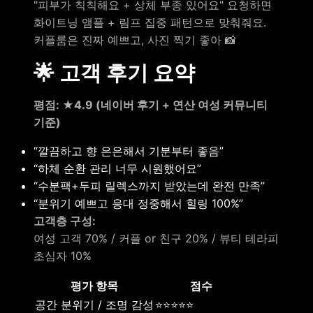
"피부가 칙칙해요 + 상체 부종 있어요" 요청하면
화이트닝 앰플 + 림프 집중 패턴으로 맞춰줘요.
커플룸은 진짜 예쁘고, 사진 찍기 좋아 📸
🌟 고객 후기 요약
평점: ★4.9 (네이버 후기 + 연산 여성 커뮤니티
기준)
“깔끔하고 향 은은해서 기분부터 좋음”
“하체 순환 관리 너무 시원했어요”
“수분팩+두피 릴렉스까지 받았는데 완전 만족”
“분위기 예쁘고 응대 정중해서 힐링 100%”
고객층 구성:
여성 고객 70% / 커플 or 친구 20% / 뷰티 테라피
초심자 10%
평가 항목
점수
공간 분위기 / 조명 감성
⭐⭐⭐⭐⭐