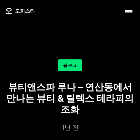
내 주변 마사지 찾는 법
타이 마사지
제주로맨틱
마사지
오
따뜻한 쉼, 국내 프리미엄 온천 9선
오피스타
예약전 정보 5가지
커플 마사지
서울남성샵
건마
전국 스파 트립 – 몸과 마음을 위한 프리미엄 힐링 여정
후기 제대로 보는 법
아로마 테라피
서울커플춤
휴게텔
비 오는 날, 서울의 감성 실내 여행
1인샵 vs 대형샵
심신치유 테라피
피트니스휴가
립카페
기차역과 공항 근처의 프리미엄 힐링 스팟 9선
마사지 조합 추천
수면 유도 테라피
헤드스파
핸플 키스방
온천의 여운을 정리하는 법 – 전국 온천 후 프리미엄 마사
블로그
디톡스 테라피
유흥주점
숲에서 찾는 쉼 – 전국 산림 스파 6선
뷰티 테라피
뷰티앤스파 루나 – 연산동에서
분위기를 기억하는 법 – 감성 컨셉 데이트 6가지
찜질스파
만나는 뷰티 & 릴렉스 테라피의
은근한 끌림을 만드는 법 – 감각적인 무드 데이트 5가지
워터스파
조화
프라이빗 스파
1년 전
호텔 스파