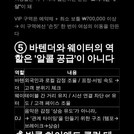
상"
이 돼
VIP 구역은 예약제 + 최소 보틀 ₩700,000 이상
→ 이 구역에선 '손짓' 한 번이 여성의 이동을 만든
다
⑤ 바텐더와 웨이터의 역
할은 '알콜 공급'이 아니다
역할
내용
바텐
외국인과 로컬 감정 조율 / 표정·서빙 속도 →
더
고객 분위기 체크
웨이
테이블 간 거리 유지 / 시선 연결 차단 or 유
터
도 / 고객 페이스 조율
음악은 감정 '상승 유도'가 아니라,
DJ
→ '관계 타이밍'을 만들기 위한 구조 (템포→
브레이크→상승)