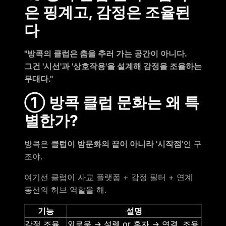
은 핑계고, 감정은 조율된
다
"방콕의 클럽은 춤을 추러 가는 공간이 아니다.
그건 '시선'과 '상호작용'을 설계해 감정을 조율하는
무대다."
① 방콕 클럽 문화는 왜 특
별한가?
방콕은
클럽이 밤문화의 끝이 아니라 '시작점'
인 구
조야.
여기선 클럽이 사교 플랫폼 + 감정 필터 + 연계
동선의 허브 역할을 해.
기능
설명
감정 조율
외로움 → 설렘 or 혼자 → 연결, 조용