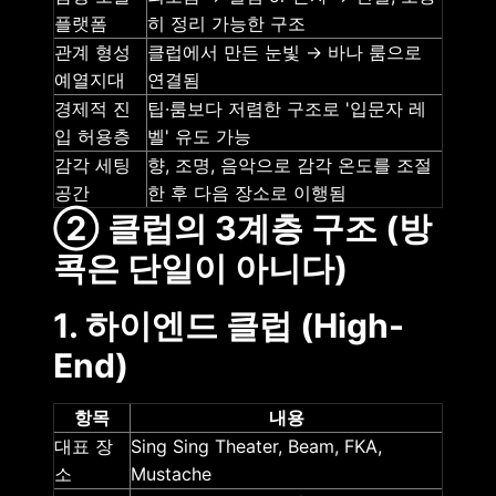
플랫폼
히 정리 가능한 구조
관계 형성
클럽에서 만든 눈빛 → 바나 룸으로
예열지대
연결됨
경제적 진
팁·룸보다 저렴한 구조로 '입문자 레
입 허용층
벨' 유도 가능
감각 세팅
향, 조명, 음악으로 감각 온도를 조절
공간
한 후 다음 장소로 이행됨
② 클럽의 3계층 구조 (방
콕은 단일이 아니다)
1. 하이엔드 클럽 (High-
End)
항목
내용
대표 장
Sing Sing Theater, Beam, FKA,
소
Mustache