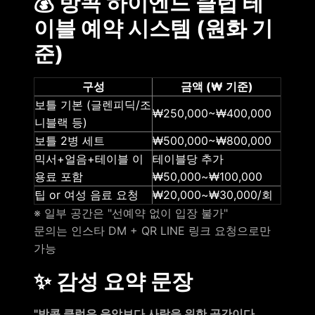
💰 방콕 하이엔드 클럽 테
이블 예약 시스템 (원화 기
준)
구성
금액 (₩ 기준)
보틀 기본 (글렌피딕/조
₩250,000~₩400,000
니블랙 등)
보틀 2병 세트
₩500,000~₩800,000
믹서+얼음+테이블 이
테이블당 추가
용료 포함
₩50,000~₩100,000
팁 or 여성 음료 요청
₩20,000~₩30,000/회
※ 일부 공간은 "선예약 없이 입장 불가"
문의는 인스타 DM + QR LINE 링크 요청으로만
가능
✨ 감성 요약 문장
"방콕 클럽은 음악보다 사람을 위한 공간이다.