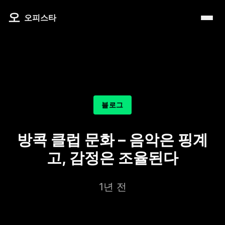
내 주변 마사지 찾는 법
타이 마사지
제주로맨틱
마사지
오
따뜻한 쉼, 국내 프리미엄 온천 9선
오피스타
예약전 정보 5가지
커플 마사지
서울남성샵
건마
전국 스파 트립 – 몸과 마음을 위한 프리미엄 힐링 여정
후기 제대로 보는 법
아로마 테라피
서울커플춤
휴게텔
비 오는 날, 서울의 감성 실내 여행
1인샵 vs 대형샵
심신치유 테라피
피트니스휴가
립카페
기차역과 공항 근처의 프리미엄 힐링 스팟 9선
마사지 조합 추천
수면 유도 테라피
헤드스파
핸플 키스방
온천의 여운을 정리하는 법 – 전국 온천 후 프리미엄 마사
블로그
디톡스 테라피
유흥주점
숲에서 찾는 쉼 – 전국 산림 스파 6선
뷰티 테라피
방콕 클럽 문화 – 음악은 핑계
분위기를 기억하는 법 – 감성 컨셉 데이트 6가지
찜질스파
고, 감정은 조율된다
은근한 끌림을 만드는 법 – 감각적인 무드 데이트 5가지
워터스파
1년 전
프라이빗 스파
호텔 스파