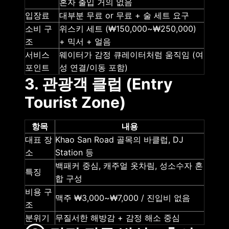
혼자 출입 거의 없음
입장료
대부분 무료 or 무료 + 술 세트 요구
소비 구
위스키 세트 (₩150,000~₩250,000)
조
+ 믹서 + 얼음
서비스
웨이터가 감정 큐레이터처럼 움직임 (여
포인트
성 연결/이동 포함)
3. 관광객 클럽 (Entry
Tourist Zone)
항목
내용
대표 장
Khao San Road 골목의 바클럽, DJ
소
Station 등
백패커 중심, 캐주얼 옷차림, 성소수자 혼
특징
합 구성
비용 구
맥주 ₩3,000~₩7,000 / 진입비 없음
조
분위기
무질서한 해방감 + 감정 해소 중심