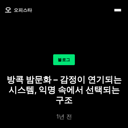
내 주변 마사지 찾는 법
타이 마사지
제주로맨틱
마사지
오
따뜻한 쉼, 국내 프리미엄 온천 9선
오피스타
예약전 정보 5가지
커플 마사지
서울남성샵
건마
전국 스파 트립 – 몸과 마음을 위한 프리미엄 힐링 여정
후기 제대로 보는 법
아로마 테라피
서울커플춤
휴게텔
비 오는 날, 서울의 감성 실내 여행
1인샵 vs 대형샵
심신치유 테라피
피트니스휴가
립카페
기차역과 공항 근처의 프리미엄 힐링 스팟 9선
마사지 조합 추천
수면 유도 테라피
헤드스파
핸플 키스방
온천의 여운을 정리하는 법 – 전국 온천 후 프리미엄 마사
블로그
디톡스 테라피
유흥주점
숲에서 찾는 쉼 – 전국 산림 스파 6선
뷰티 테라피
방콕 밤문화 – 감정이 연기되는
분위기를 기억하는 법 – 감성 컨셉 데이트 6가지
찜질스파
시스템, 익명 속에서 선택되는
은근한 끌림을 만드는 법 – 감각적인 무드 데이트 5가지
워터스파
구조
프라이빗 스파
1년 전
호텔 스파