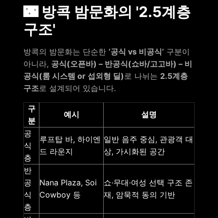
🌃 방콕 밤문화의 '2.5계층
구조'
방콕의 밤문화는 단순한
‘공식 vs 비공식’
구분이
아니라,
공식(오픈바) – 반공식(쇼바/고고바) – 비
공식(룸 시스템 or 섭외형 딜)
로 나뉘는
2.5계층
구조
로 설계되어 있습니다.
구
예시
설명
분
공
루프탑 바, 하이엔
일반 음주 중심, 관광객 대
식
드 라운지
상, 가시화된 공간
층
반
공
Nana Plaza, Soi
쇼·무대·여성 선택 구조 존
식
Cowboy 등
재, 암묵적 동의 기반
층