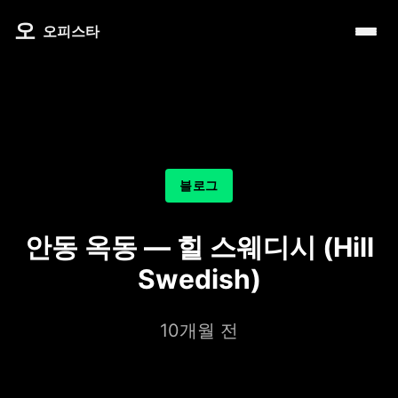
내 주변 마사지 찾는 법
타이 마사지
제주로맨틱
마사지
오
따뜻한 쉼, 국내 프리미엄 온천 9선
오피스타
예약전 정보 5가지
커플 마사지
서울남성샵
건마
전국 스파 트립 – 몸과 마음을 위한 프리미엄 힐링 여정
후기 제대로 보는 법
아로마 테라피
서울커플춤
휴게텔
비 오는 날, 서울의 감성 실내 여행
1인샵 vs 대형샵
심신치유 테라피
피트니스휴가
립카페
기차역과 공항 근처의 프리미엄 힐링 스팟 9선
마사지 조합 추천
수면 유도 테라피
헤드스파
핸플 키스방
온천의 여운을 정리하는 법 – 전국 온천 후 프리미엄 마사
블로그
디톡스 테라피
유흥주점
숲에서 찾는 쉼 – 전국 산림 스파 6선
뷰티 테라피
안동 옥동 — 힐 스웨디시 (Hill
분위기를 기억하는 법 – 감성 컨셉 데이트 6가지
찜질스파
Swedish)
은근한 끌림을 만드는 법 – 감각적인 무드 데이트 5가지
워터스파
10개월 전
프라이빗 스파
호텔 스파